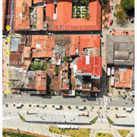
UBÍCANOS
Guatapé Calle 32 #28-31
+57 318 322 5912
+57 323 435 3514
comercialcorpotur@gmail.com
REDES SOCIALES
@Corpoturcol
@corpoturcol
@corpoturcol
ENLACES RAPIDOS
Términos y Condiciones
Políticas de Privacidad
Covid 19