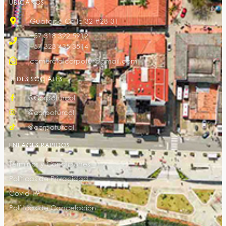
UBÍCANOS
Guatapé Calle 32 #28-31
+57 318 322 5912
+57 323 435 3514
comercialcorpotur@gmail.com
REDES SOCIALES
@Corpoturcol
@corpoturcol
@corpoturcol
ENLACES RAPIDOS
Términos y Condiciones
Políticas de Privacidad
Covid 19
Políticas de Cancelación