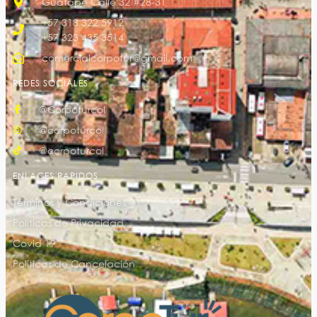
Guatapé Calle 32 #28-31
+57 318 322 5912
+57 323 435 3514
comercialcorpotur@gmail.com
REDES SOCIALES
@Corpoturcol
@corpoturcol
@corpoturcol
ENLACES RAPIDOS
Términos y Condiciones
Políticas de Privacidad
Covid 19
Políticas de Cancelación