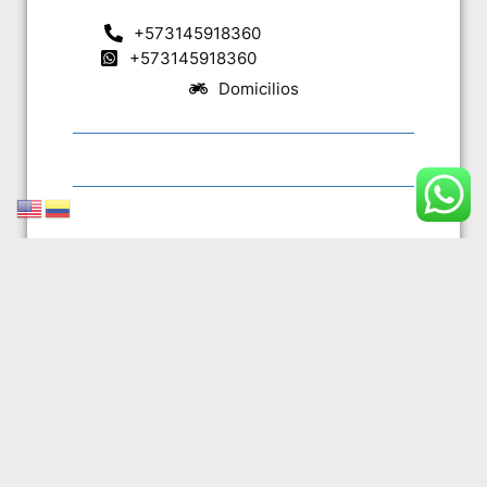
+573145918360
+573145918360
Domicilios
Contactar al WhatsApp
ANTERIOR
SIGUIENTE
A&P Guatapé
El Café de Luisito