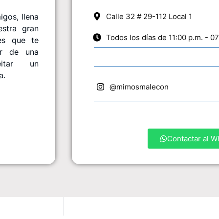
gos, llena
Calle 32 # 29-112 Local 1
stra gran
Todos los días de 11:00 p.m. - 07
es que te
ar de una
a.
@mimosmalecon
Contactar al 