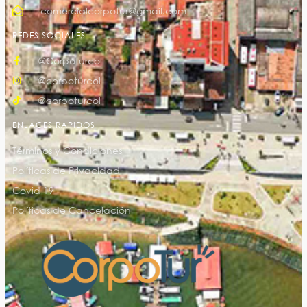
comercialcorpotur@gmail.com
REDES SOCIALES
@Corpoturcol
@corpoturcol
@corpoturcol
ENLACES RAPIDOS
Términos y Condiciones
Políticas de Privacidad
Covid 19
Políticas de Cancelación