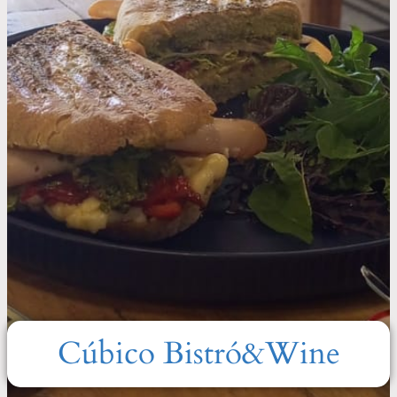
Cúbico Bistró&Wine