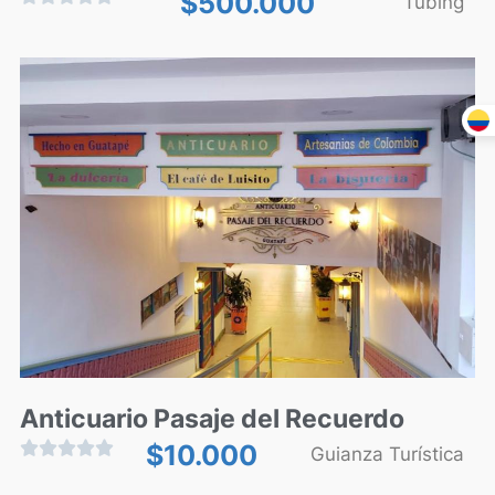
$
500.000
Tubing
Anticuario Pasaje del Recuerdo





$
10.000
Guianza Turística