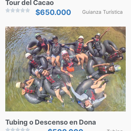
Tour del Cacao





$
650.000
Guianza Turística
Tubing o Descenso en Dona




