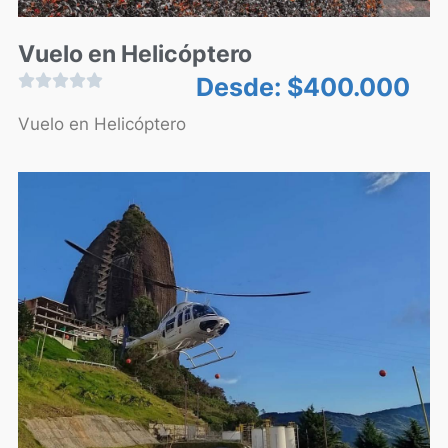
Vuelo en Helicóptero





Desde:
$
400.000
Vuelo en Helicóptero