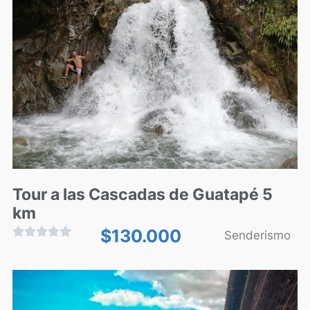
Tour a las Cascadas de Guatapé 5
km





$
130.000
Senderismo