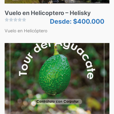
Vuelo en Helicoptero – Helisky





Desde:
$
400.000
Vuelo en Helicóptero