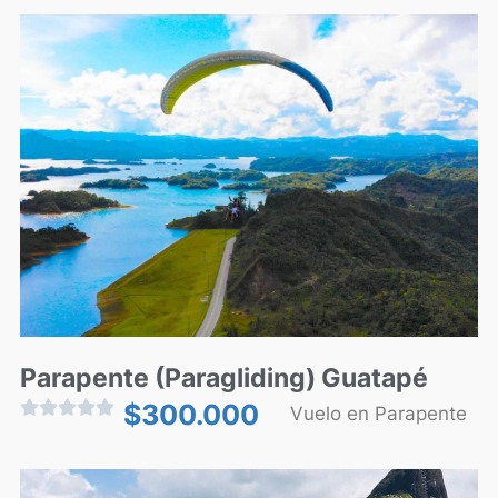
Parapente (Paragliding) Guatapé





$
300.000
Vuelo en Parapente