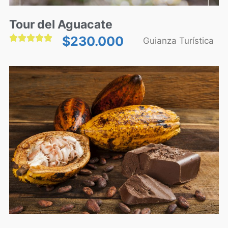
Tour del Aguacate





$
230.000
Guianza Turística