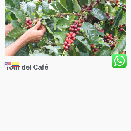
Tour del Café





$
150.000
Guianza Turística